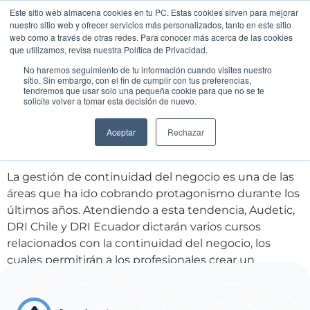
¿Auditando por
Chile | Ecuador | Perú
Este sitio web almacena cookies en tu PC. Estas cookies sirven para mejorar
Profundice sus
muestras? Audite la
nuestro sitio web y ofrecer servicios más personalizados, tanto en este sitio
población completa
web como a través de otras redes. Para conocer más acerca de las cookies
conocimientos en
que utilizamos, revisa nuestra Política de Privacidad.
continuidad del negocio
No haremos seguimiento de tu información cuando visites nuestro
sitio. Sin embargo, con el fin de cumplir con tus preferencias,
tendremos que usar solo una pequeña cookie para que no se te
con DRI Chile, DRI
solicite volver a tomar esta decisión de nuevo.
Ecuador y Audetic
Aceptar
Rechazar
La gestión de continuidad del negocio es una de las
áreas que ha ido cobrando protagonismo durante los
últimos años. Atendiendo a esta tendencia, Audetic,
DRI Chile y DRI Ecuador dictarán varios cursos
relacionados con la continuidad del negocio, los
cuales permitirán a los profesionales crear un
programa con foco en esta temática basado en […]