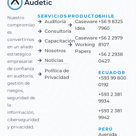
SERVICIOS
PRODUCTOS
CHILE
Nuestro
Auditoría
Caseware
+56 9 8325
compromiso
Idea
7960
Consultoría
es
Caseware
+56 2 2979
convertirnos
Capacitación
Working
8107
en un aliado
Nosotros
Papers
estratégico
+56 2 2938
Noticias
0427
empresarial
de confianza
Política de
ECUADOR
en auditoría,
Privacidad
+593 99 800
gestión de
0192
riesgos,
+593 2 381
seguridad de
9934
la
+593 2 381
información,
9942
ciberseguridad
y privacidad.
PERÚ
Avenida