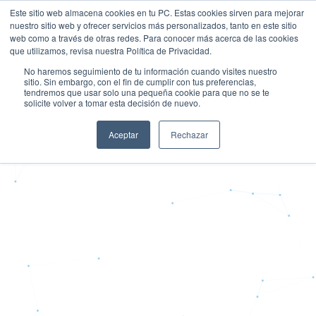
¿Auditando por
Chile | Ecuador | Perú
Este sitio web almacena cookies en tu PC. Estas cookies sirven para mejorar
muestras? Audite la
nuestro sitio web y ofrecer servicios más personalizados, tanto en este sitio
población completa
web como a través de otras redes. Para conocer más acerca de las cookies
que utilizamos, revisa nuestra Política de Privacidad.
No haremos seguimiento de tu información cuando visites nuestro
sitio. Sin embargo, con el fin de cumplir con tus preferencias,
tendremos que usar solo una pequeña cookie para que no se te
solicite volver a tomar esta decisión de nuevo.
Aceptar
Rechazar
Somos distribuidores
oficiales de Caseware
en Ecuador, Chile y
Perú
Automatice el cumplimiento, gestione
riesgos en tiempo real y tome decisiones
basadas en datos con el respaldo del
distribuidor oficial de Caseware en la
Región.