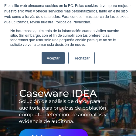
¿Auditando por
Chile | Ecuador | Perú
Este sitio web almacena cookies en tu PC. Estas cookies sirven para mejorar
muestras? Audite la
nuestro sitio web y ofrecer servicios más personalizados, tanto en este sitio
población completa
web como a través de otras redes. Para conocer más acerca de las cookies
que utilizamos, revisa nuestra Política de Privacidad.
No haremos seguimiento de tu información cuando visites nuestro
sitio. Sin embargo, con el fin de cumplir con tus preferencias,
tendremos que usar solo una pequeña cookie para que no se te
solicite volver a tomar esta decisión de nuevo.
Aceptar
Rechazar
Caseware IDEA
Solución de análisis de datos para
auditoría para pruebas de población
completa, detección de anomalías y
evidencia de auditoría.